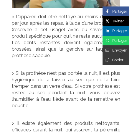
Partager
> L’appareil doit être nettoyé au moins deux fois
Twitter
par jour après les repas, à l’aide d’une brosse dure
(réservée à cet usage) avec du savon ou un
Partager
produit spécifique pour qu’il ne reste aucun dépôt.
Partager
Les dents restantes doivent également être
brossées, ainsi que la gencive sur laquelle la
Envoyer
prothèse s’appuie.
Copier
> Si la prothèse n’est pas portée la nuit, il est plus
hygiénique de la laisser au sec que de la faire
tremper dans un verre d’eau. Si votre prothèse est
restée au sec pendant la nuit, vous pouvez
l’humidifier à l’eau tiède avant de la remettre en
bouche.
> Il existe également des produits nettoyants,
efficaces durant la nuit, qui assurent la pérennité