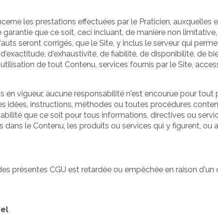
cerne les prestations effectuées par le Praticien, auxquelles el
rantie que ce soit, ceci incluant, de manière non limitative,
fauts seront corrigés, que le Site, y inclus le serveur qui perm
xactitude, d'exhaustivité, de fiabilité, de disponibilité, de 
tilisation de tout Contenu, services fournis par le Site, accessi
ois en vigueur, aucune responsabilité n'est encourue pour tou
tes idées, instructions, méthodes ou toutes procédures conten
ité que ce soit pour tous informations, directives ou services
és dans le Contenu, les produits ou services qui y figurent, ou ac
n des présentes CGU est retardée ou empêchée en raison d'un c
el