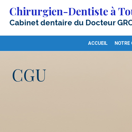
Chirurgien-Dentiste à To
Cabinet dentaire du Docteur GR
ACCUEIL
NOTRE 
CGU