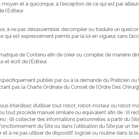
ut moyen et à quiconque, à l'exception de ce qui est par aille
 l’Éditeur.
se, à ne pas désassembler, décompiler ou traduire un quelconq
ce qui est expressément permis par la loi en vigueur, sans l’acco
matique de Contenu afin de créer ou compiler, de manière dire
et écrit de l’Éditeur.
spécifiquement publiés par ou à la demande du Praticien ou tou
ant pas la Charte Ordinale du Conseil de l’Ordre Des Chirurg
s vous interdisez d’utiliser tout robot, robot-moteur ou robot
 tout procédé manuel similaire ou équivalent afin de : (i) rec
; (ii) collecter des informations personnelles à partir du Sit
 fonctionnement du Site ou dans l'utilisation du Site par un tier
t à ne pas utiliser de dispositif, logiciel ou routine dans le b