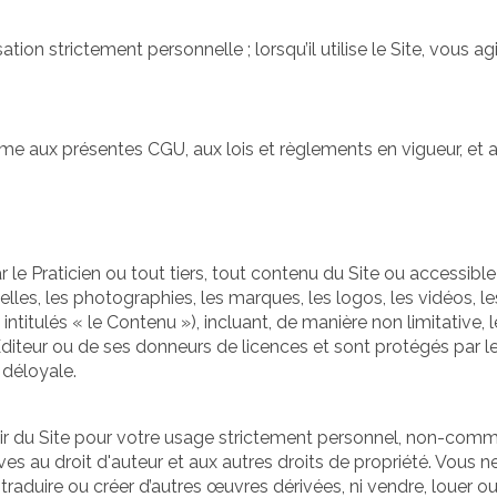
ation strictement personnelle ; lorsqu’il utilise le Site, vous agi
forme aux présentes CGU, aux lois et règlements en vigueur, et
 Praticien ou tout tiers, tout contenu du Site ou accessible vi
isuelles, les photographies, les marques, les logos, les vidéos,
titulés « le Contenu »), incluant, de manière non limitative, le
Éditeur ou de ses donneurs de licences et sont protégés par le 
 déloyale.
r du Site pour votre usage strictement personnel, non-commer
s au droit d'auteur et aux autres droits de propriété. Vous ne
er, traduire ou créer d’autres œuvres dérivées, ni vendre, louer