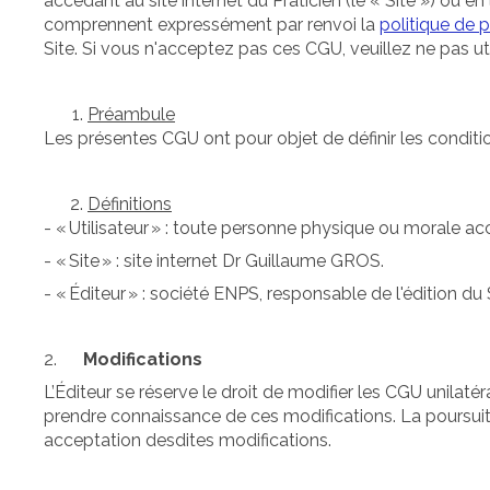
accédant au site internet du Praticien (le « Site ») ou en
comprennent expressément par renvoi la
politique de 
Site. Si vous n'acceptez pas ces CGU, veuillez ne pas util
Préambule
Les présentes CGU ont pour objet de définir les condition
Définitions
- « Utilisateur » : toute personne physique ou morale ac
- « Site » : site internet Dr Guillaume GROS.
- « Éditeur » : société ENPS, responsable de l'édition du 
2.
Modifications
L’Éditeur se réserve le droit de modifier les CGU unila
prendre connaissance de ces modifications. La poursuite 
acceptation desdites modifications.