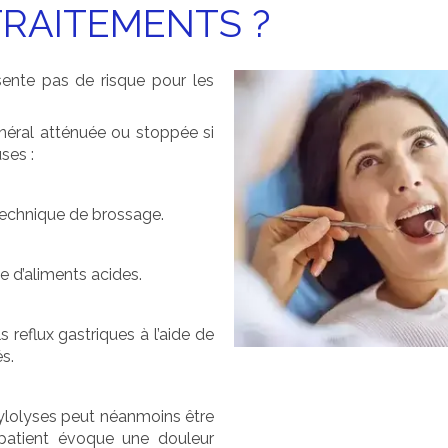
TRAITEMENTS ?
ente pas de risque pour les
énéral atténuée ou stoppée si
uses :
 technique de brossage.
se d’aliments acides.
s reflux gastriques à l’aide de
s.
ylolyses peut néanmoins être
 patient évoque une douleur