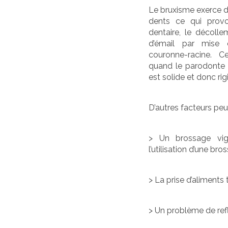
Le bruxisme exerce d
dents ce qui provo
dentaire, le décoll
d’émail par mise 
couronne-racine. 
quand le parodonte (
est solide et donc rig
D’autres facteurs peuv
> Un brossage vig
l’utilisation d’une bro
> La prise d’aliments 
> Un problème de refl