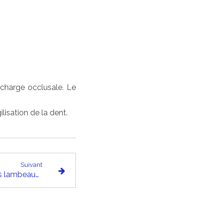
rcharge occlusale. Le
isation de la dent.
Suivant
Traitement chirurgical : les lambeaux d’assainissement