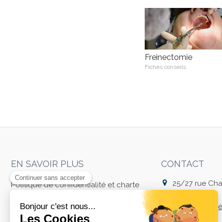
Freinectomie
Fiches conseils
EN SAVOIR PLUS
CONTACT
25/27 rue Char
Politique de confidentialité et charte
37000
Tours
cookie
Afficher le té
Mentions légales
Conditions Générales Utilisation