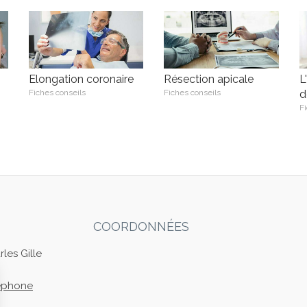
Elongation coronaire
Résection apicale
L
Fiches conseils
Fiches conseils
d
Fi
COORDONNÉES
les Gille
léphone