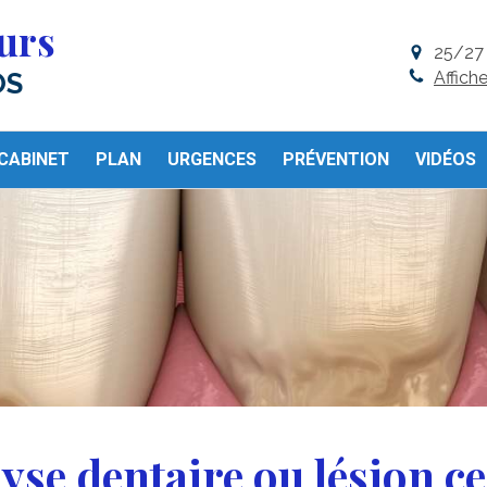
urs
25/27 
Affich
OS
CABINET
PLAN
URGENCES
PRÉVENTION
VIDÉOS
yse dentaire ou lésion ce