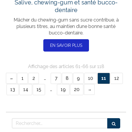
Salive, chewing-gum et santé bucco-
dentaire
Mâcher du chewing-gum sans sucre contribue, à
plusieurs titres, au maintien d’une bonne santé
bucco-dentaire.
EN SAVOIR PLUS
Affichage des articles 61-66 sur 118
1
2
…
7
8
9
10
11
12
13
14
15
…
19
20
Rechercher