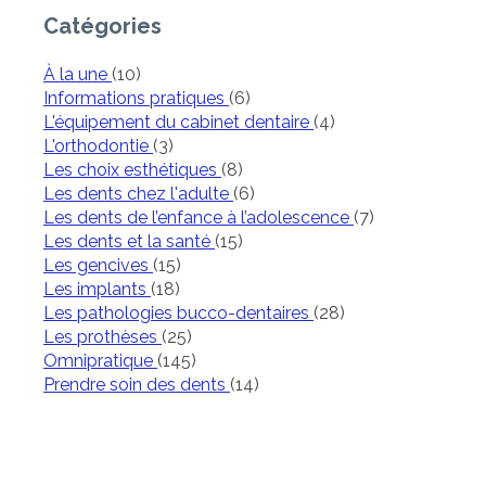
Catégories
Articles Count
À la une
(10)
Articles Count
Informations pratiques
(6)
Articles Count
L'équipement du cabinet dentaire
(4)
Articles Count
L'orthodontie
(3)
Articles Count
Les choix esthétiques
(8)
Articles Count
Les dents chez l'adulte
(6)
Articles Count
Les dents de l’enfance à l’adolescence
(7)
Articles Count
Les dents et la santé
(15)
Articles Count
Les gencives
(15)
Articles Count
Les implants
(18)
Articles Count
Les pathologies bucco-dentaires
(28)
Articles Count
Les prothèses
(25)
Articles Count
Omnipratique
(145)
Articles Count
Prendre soin des dents
(14)