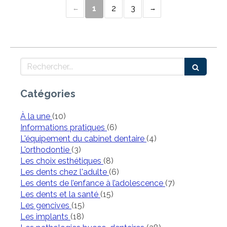
1
2
3
Rechercher
Catégories
Articles Count
À la une
(10)
Articles Count
Informations pratiques
(6)
Articles Count
L'équipement du cabinet dentaire
(4)
Articles Count
L'orthodontie
(3)
Articles Count
Les choix esthétiques
(8)
Articles Count
Les dents chez l'adulte
(6)
Articles Count
Les dents de l’enfance à l’adolescence
(7)
Articles Count
Les dents et la santé
(15)
Articles Count
Les gencives
(15)
Articles Count
Les implants
(18)