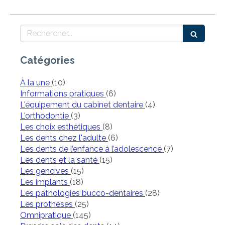
Rechercher
Catégories
Articles Count
À la une
(10)
Articles Count
Informations pratiques
(6)
Articles Count
L'équipement du cabinet dentaire
(4)
Articles Count
L'orthodontie
(3)
Articles Count
Les choix esthétiques
(8)
Articles Count
Les dents chez l'adulte
(6)
Articles Count
Les dents de l’enfance à l’adolescence
(7)
Articles Count
Les dents et la santé
(15)
Articles Count
Les gencives
(15)
Articles Count
Les implants
(18)
Articles Count
Les pathologies bucco-dentaires
(28)
Articles Count
Les prothèses
(25)
Articles Count
Omnipratique
(145)