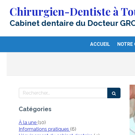
Chirurgien-Dentiste à To
Cabinet dentaire du Docteur GR
ACCUEIL
NOTRE 
Rechercher
Catégories
Articles Count
À la une
(10)
Articles Count
Informations pratiques
(6)