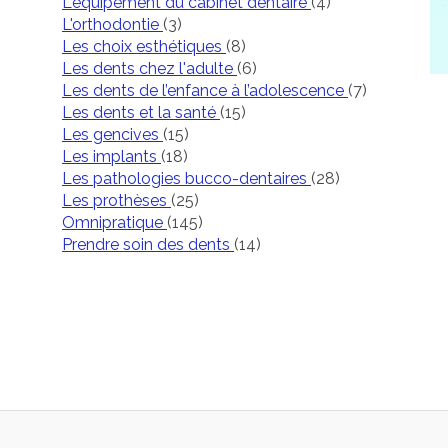
Articles Count
L'équipement du cabinet dentaire
(4)
Articles Count
L'orthodontie
(3)
Articles Count
Les choix esthétiques
(8)
Articles Count
Les dents chez l'adulte
(6)
Articles Co
Les dents de l’enfance à l’adolescence
(7)
Articles Count
Les dents et la santé
(15)
Articles Count
Les gencives
(15)
Articles Count
Les implants
(18)
Articles Count
Les pathologies bucco-dentaires
(28)
Articles Count
Les prothèses
(25)
Articles Count
Omnipratique
(145)
Articles Count
Prendre soin des dents
(14)