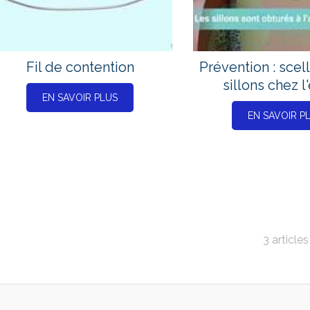
unt
Fil de contention
Prévention : sce
sillons chez l
EN SAVOIR PLUS
EN SAVOIR P
3 articles