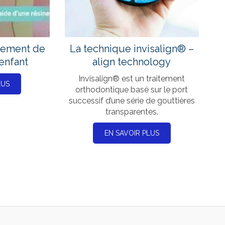
llement de
La technique invisalign® –
'enfant
align technology
Invisalign® est un traitement
LUS
orthodontique basé sur le port
successif d’une série de gouttières
transparentes.
EN SAVOIR PLUS