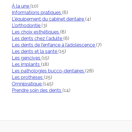
Articles Count
À la une
(10)
Articles Count
Informations pratiques
(6)
Articles Count
L'équipement du cabinet dentaire
(4)
Articles Count
L'orthodontie
(3)
Articles Count
Les choix esthétiques
(8)
Articles Count
Les dents chez l'adulte
(6)
Articles Count
Les dents de l’enfance à l’adolescence
(7)
Articles Count
Les dents et la santé
(15)
Articles Count
Les gencives
(15)
Articles Count
Les implants
(18)
Articles Count
Les pathologies bucco-dentaires
(28)
Articles Count
Les prothèses
(25)
Articles Count
Omnipratique
(145)
Articles Count
Prendre soin des dents
(14)