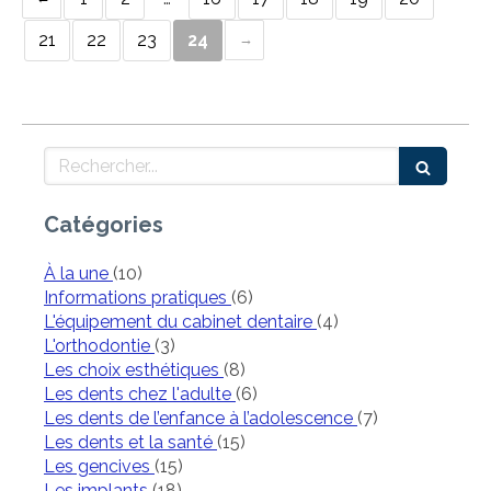
21
22
23
24
Rechercher
Catégories
Articles Count
À la une
(10)
Articles Count
Informations pratiques
(6)
Articles Count
L'équipement du cabinet dentaire
(4)
Articles Count
L'orthodontie
(3)
Articles Count
Les choix esthétiques
(8)
Articles Count
Les dents chez l'adulte
(6)
Articles Count
Les dents de l’enfance à l’adolescence
(7)
Articles Count
Les dents et la santé
(15)
Articles Count
Les gencives
(15)
Articles Count
Les implants
(18)