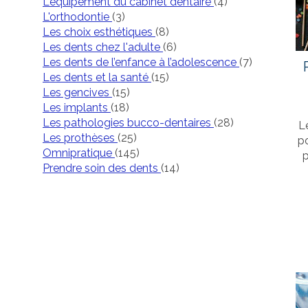
Articles Count
L'équipement du cabinet dentaire
(4)
Articles Count
L'orthodontie
(3)
Articles Count
Les choix esthétiques
(8)
Articles Count
Les dents chez l'adulte
(6)
Articles Co
Les dents de l’enfance à l’adolescence
(7)
Articles Count
Les dents et la santé
(15)
Articles Count
Les gencives
(15)
Articles Count
Les implants
(18)
Articles Count
Les pathologies bucco-dentaires
(28)
L
Articles Count
Les prothèses
(25)
po
Articles Count
Omnipratique
(145)
p
Articles Count
Prendre soin des dents
(14)