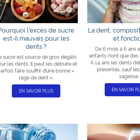
unt
Pourquoi l'excès de sucre
La dent, composit
est-il mauvais pour les
et foncti
dents ?
De 6 mois à 6 ans e
enfants n’ont que des 
e sucre est source de gros dégâts
A 14 ans les dents déf
ur les dents. Il peut les détruire et
présentes, sauf le
arfois faire souffrir d’une bonne «
sagesse.
rage de dent ».
EN SAVOIR P
EN SAVOIR PLUS