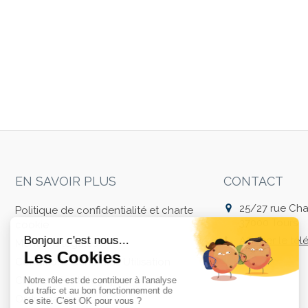
EN SAVOIR PLUS
CONTACT
25/27 rue Char
Politique de confidentialité et charte
37000
Tours
cookie
Afficher le té
Mentions légales
Conditions Générales Utilisation
Charte déontologique
Ordre national