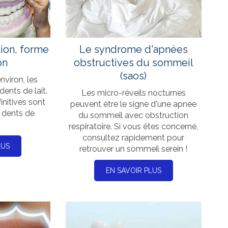
ion, forme
Le syndrome d'apnées
on
obstructives du sommeil
(saos)
nviron, les
dents de lait.
Les micro-réveils nocturnes
initives sont
peuvent être le signe d'une apnée
s dents de
du sommeil avec obstruction
respiratoire. Si vous êtes concerné,
consultez rapidement pour
LUS
retrouver un sommeil serein !
EN SAVOIR PLUS