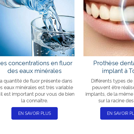
es concentrations en fluor
Prothèse denta
des eaux minérales
implant à T
a quantité de fluor présente dans
Différents types de
es eaux minérales est très variable
peuvent être réalis
 il est important pour vous de bien
implants, de la même
la connaître.
sur la racine des
EN SAVOIR PLUS
EN SAVOIR P