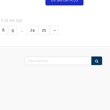
EN SAVOIR PLUS
 7-12 sur 145
8
9
…
24
25
Rechercher