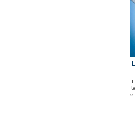
L
L
l
et