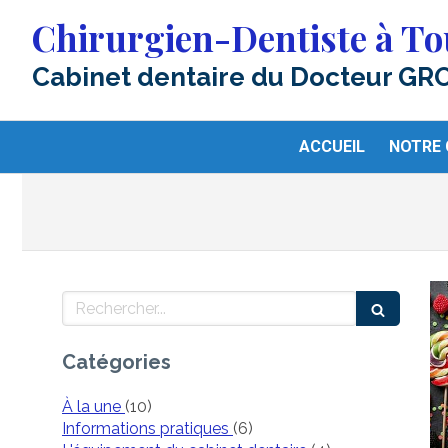
Chirurgien-Dentiste à To
Cabinet dentaire du Docteur GR
ACCUEIL
NOTRE 
Rechercher
Catégories
Articles Count
À la une
(10)
Articles Count
Informations pratiques
(6)