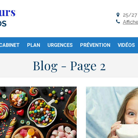
urs
25/27 
Affich
OS
CABINET
PLAN
URGENCES
PRÉVENTION
VIDÉOS
Blog - Page 2