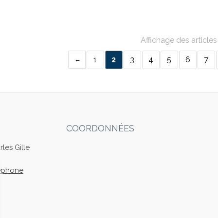
Affichage des articles
1
2
3
4
5
6
7
COORDONNÉES
les Gille
léphone