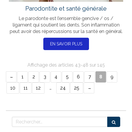
Parodontite et santé générale
Le parodonte est l’ensemble gencive / os /
ligament qui soutient les dents. Son inflammation
peut avoir des répercussions sur la santé en général.
EN SAVOIR PLUS
Affichage des articles 43-48 sur 145
1
2
3
4
5
6
7
8
9
10
11
12
…
24
25
Rechercher