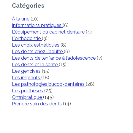
Catégories
Articles Count
À la une
(10)
Articles Count
Informations pratiques
(6)
Articles Count
L'équipement du cabinet dentaire
(4)
Articles Count
L'orthodontie
(3)
Articles Count
Les choix esthétiques
(8)
Articles Count
Les dents chez l'adulte
(6)
Articles Count
Les dents de l’enfance à l’adolescence
(7)
Articles Count
Les dents et la santé
(15)
Articles Count
Les gencives
(15)
Articles Count
Les implants
(18)
Articles Count
Les pathologies bucco-dentaires
(28)
Articles Count
Les prothèses
(25)
Articles Count
Omnipratique
(145)
Articles Count
Prendre soin des dents
(14)